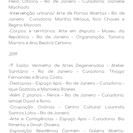
Helio Oiticica – Rio de Janeiro – Curadoria: Danielle
Machado
-
Intervenção
urbana/ Arte de Portas Abertas – Rio de
Janeiro Curadoria: Martha Niklaus, Xico Chaves e
Regina Marconi.
-Corpos e territórios: Arte em disputa – Museu da
República – Rio de Janeiro – Organização: Tatiana
Martins e Ana Beatriz Cerbino.
2019
-1º Salão Vermelho de Artes Degeneradas – Atelier
Sanitário – Rio de Janeiro – Curadoria: Thiago
Fernandes e Bruna Costa
-Destopias – Espaço Apis – Rio de Janeiro – Curadoria –
Ique Gazzola e Manoela Bowles
-Além 2 planos – Pence – Rio de Janeiro – Curadoria:
Ismael David e Rona
-Ocupação Ovárias – Centro Cultural Laurinda
Santos Lobo – Rio de Janeiro
-Arte e Contigências – Espaço Apis – Curadoria: Bia
Pimenta e Dinah Oliveira
-Exposição Residência Carmem – Galeria Aberta-